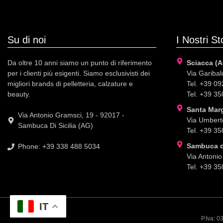
Su di noi
I Nostri St
Da oltre 10 anni siamo un punto di riferimento
Sciacca (A
per i clienti più esigenti. Siamo esclusivisti dei
Via Garibald
migliori brands di pelletteria, calzature e
Tel. +39 0
beauty.
Tel. +39 3
Santa Marg
Via Antonio Gramsci, 19 - 92017 -
Via Umberto
Sambuca Di Sicilia (AG)
Tel. +39 3
Sambuca di
Phone: +39 338 488 5034
Via Antonio
Tel. +39 3
IT
P.Iva: 0