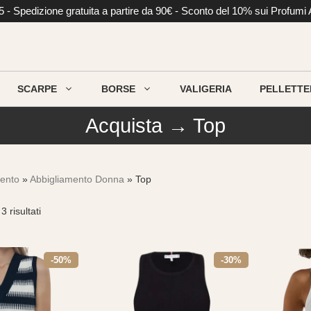
li €5 - Spedizione gratuita a partire da 90€ - Sconto del 10% sui Profumi
SCARPE
BORSE
VALIGERIA
PELLETTE
Acquista → Top
mento
»
Abbigliamento Donna
» Top
Ordina
3 risultati
in
base
al
-50%
-30%
più
recente