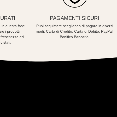
URATI
PAGAMENTI SICURI
 in questa fase
Puoi acquistare scegliendo di pagare in diversi
re i prodotti
modi: Carta di Credito, Carta di Debito, PayPal,
o freschezza ed
Bonifico Bancario.
uistati.