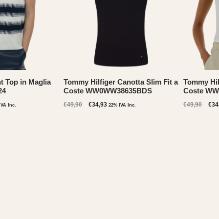
 Top in Maglia
Tommy Hilfiger Canotta Slim Fit a
Tommy Hilf
24
Coste WW0WW38635BDS
Coste W
Il
Il
Il
€
49,90
€
34,93
€
49,90
€
34
IVA Inc.
22% IVA Inc.
zo
prezzo
prezzo
pre
ale
originale
attuale
orig
era:
è:
era
50.
€49,90.
€34,93.
€49