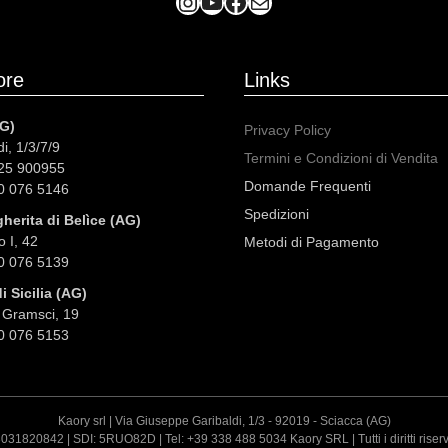
Instagram
YouTube
Facebook
Mail
ore
Links
G)
Privacy Policy
i, 1/3/7/9
Termini e Condizioni di Vendita
925 900955
Domande Frequenti
50 076 5146
Spedizioni
herita di Belìce (AG)
 I, 42
Metodi di Pagamento
50 076 5139
 Sicilia (AG)
 Gramsci, 19
50 076 5153
Kaory srl | Via Giuseppe Garibaldi, 1/3 - 92019 - Sciacca (AG)
3031820842 | SDI: 5RUO82D | Tel: +39 338 488 5034 Kaory SRL | Tutti i diritti riser