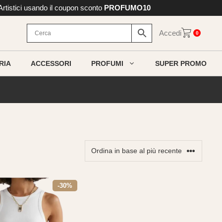
 Artistici usando il coupon sconto
PROFUMO10
Accedi
0
RIA
ACCESSORI
PROFUMI
SUPER PROMO
-30%