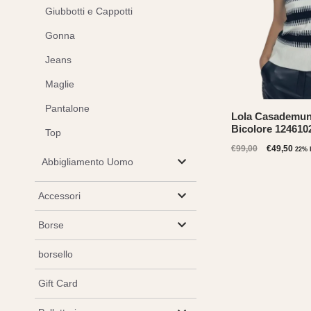
Giubbotti e Cappotti
Gonna
Jeans
Maglie
Pantalone
Lola Casademunt
Bicolore 124610
Top
Il
Il
€
99,00
€
49,50
22% 
prezzo
prez
Abbigliamento Uomo
originale
attu
era:
è:
Accessori
€99,00.
€49,
Borse
borsello
Gift Card