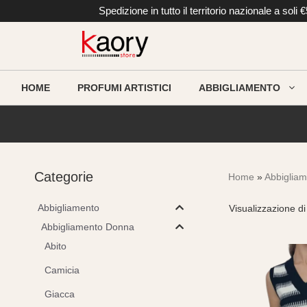
Vai
Spedizione in tutto il territorio nazionale a so
al
contenuto
HOME
PROFUMI ARTISTICI
ABBIGLIAMENTO
Categorie
Home
»
Abbiglia
Abbigliamento
Visualizzazione di 
Abbigliamento Donna
Abito
Camicia
Giacca