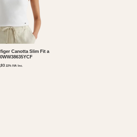
iger Canotta Slim Fit a
W0WW38635YCF
Il
,93
22% IVA Inc.
zzo
prezzo
inale
attuale
:
è:
,90.
€34,93.