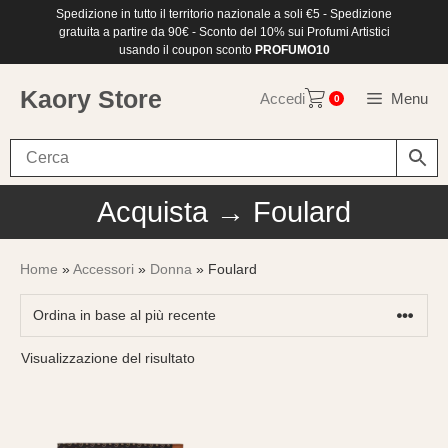
Vai
Spedizione in tutto il territorio nazionale a soli €5 - Spedizione
al
gratuita a partire da 90€ - Sconto del 10% sui Profumi Artistici
contenuto
usando il coupon sconto
PROFUMO10
Kaory Store
Accedi
Menu
0
Acquista → Foulard
Home
»
Accessori
»
Donna
» Foulard
Visualizzazione del risultato