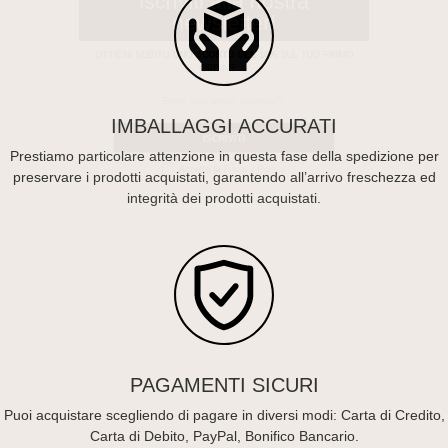
newsletter!
OTTIENI SUBITO UNO
SCONTO DEL 10%
SUL TUO PRIMO
ORDINE. ✨
IMBALLAGGI ACCURATI
Prestiamo particolare attenzione in questa fase della spedizione per
ISCRIVITI
preservare i prodotti acquistati, garantendo all’arrivo freschezza ed
integrità dei prodotti acquistati.
Accetto la
Privacy Polocy
PAGAMENTI SICURI
Puoi acquistare scegliendo di pagare in diversi modi: Carta di Credito,
Carta di Debito, PayPal, Bonifico Bancario.