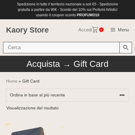
Vai
Spedizione in tutto il territorio nazionale a soli €5 - Spedizione
al
gratuita a partire da 90€ - Sconto del 10% sui Profumi Artistici
contenuto
usando il coupon sconto
PROFUMO10
Kaory Store
Accedi
Menu
0
Acquista → Gift Card
Home
» Gift Card
Visualizzazione del risultato