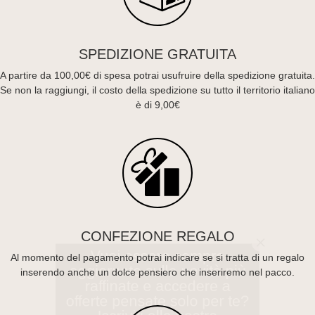
SPEDIZIONE GRATUITA
A partire da 100,00€ di spesa potrai usufruire della spedizione gratuita.
Se non la raggiungi, il costo della spedizione su tutto il territorio italiano
è di 9,00€
Vuoi essere sempre
aggiornato sulle novità più
CONFEZIONE REGALO
raffinate e accedere a
Al momento del pagamento potrai indicare se si tratta di un regalo
inserendo anche un dolce pensiero che inseriremo nel pacco.
offerte pensate solo per te?
Iscriviti alla nostra