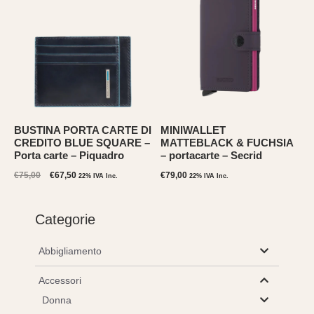
recente
BUSTINA PORTA CARTE DI
MINIWALLET
CREDITO BLUE SQUARE –
MATTEBLACK & FUCHSIA
Porta carte – Piquadro
– portacarte – Secrid
Il
Il
€
75,00
€
67,50
€
79,00
22% IVA Inc.
22% IVA Inc.
prezzo
prezzo
originale
attuale
era:
è:
Categorie
€75,00.
€67,50.
Abbigliamento
Accessori
Donna