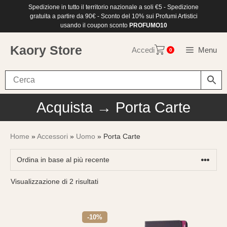
Vai
Spedizione in tutto il territorio nazionale a soli €5 - Spedizione
al
gratuita a partire da 90€ - Sconto del 10% sui Profumi Artistici
contenuto
usando il coupon sconto
PROFUMO10
Kaory Store
Accedi
Menu
0
Acquista → Porta Carte
Home
»
Accessori
»
Uomo
» Porta Carte
Ordina
Visualizzazione di 2 risultati
in
base
al
-10%
più