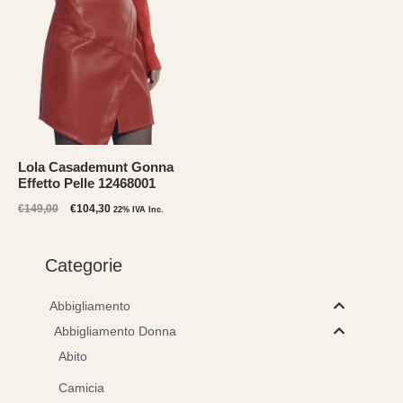
Lola Casademunt Gonna
Effetto Pelle 12468001
Il
Il
€
149,00
€
104,30
22% IVA Inc.
prezzo
prezzo
originale
attuale
era:
è:
Categorie
€149,00.
€104,30.
Abbigliamento
Abbigliamento Donna
Abito
Camicia