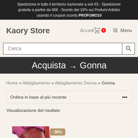
Vai
Spedizione in tutto il territorio nazionale a soli €5 - Spedizione
al
gratuita a partire da 90€ - Sconto del 10% sui Profumi Artistici
contenuto
usando il coupon sconto
PROFUMO10
Kaory Store
Accedi
Menu
0
Acquista → Gonna
Home
»
Abbigliamento
»
Abbigliamento Donna
» Gonna
Visualizzazione del risultato
-30%