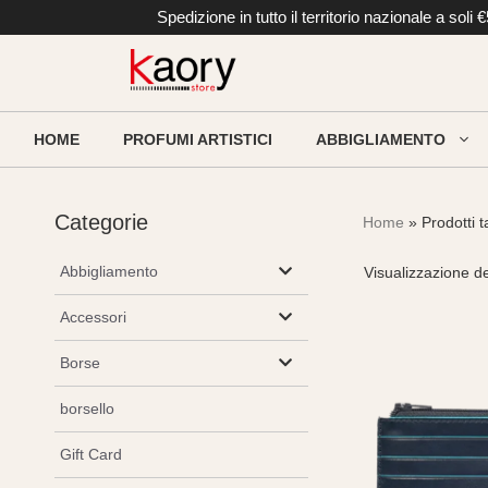
Vai
Spedizione in tutto il territorio nazionale a so
al
contenuto
HOME
PROFUMI ARTISTICI
ABBIGLIAMENTO
Categorie
Home
» Prodotti 
Abbigliamento
Visualizzazione del
Accessori
Borse
borsello
Gift Card