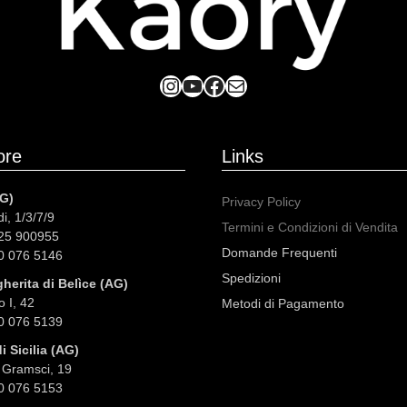
Instagram
YouTube
Facebook
Mail
ore
Links
G)
Privacy Policy
i, 1/3/7/9
Termini e Condizioni di Vendita
925 900955
Domande Frequenti
50 076 5146
Spedizioni
herita di Belìce (AG)
 I, 42
Metodi di Pagamento
50 076 5139
 Sicilia (AG)
 Gramsci, 19
50 076 5153