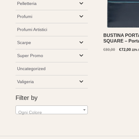
Pelletteria
Profumi
Profumi Artistici
BUSTINA PORT
SQUARE – Portaf
Scarpe
Il
Il
€
80,00
€
72,00
22% 
prezzo
prez
Super Promo
originale
attu
era:
è:
Uncategorized
€80,00.
€72,
Valigeria
Filter by
Ogni Colore