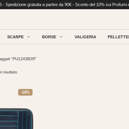
li €5 - Spedizione gratuita a partire da 90€ - Sconto del 10% sui Profumi
SCARPE
BORSE
VALIGERIA
PELLETTE
taggati “PU1243B2R”
 risultato
-10%