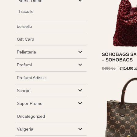
Borse Uomo
Tracolle
borsello
Gift Card
Pelletteria
SOHOBAGS SA
– SOHOBAGS
Profumi
Il
Il
€
460,00
€
414,00
2
prezzo
pr
Profumi Artistici
originale
at
era:
è:
Scarpe
€460,00.
€4
Super Promo
Uncategorized
Valigeria