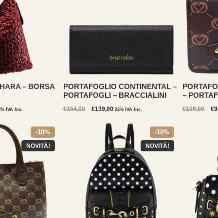
HARA – BORSA
PORTAFOGLIO CONTINENTAL –
PORTAFO
PORTAFOGLI – BRACCIALINI
– PORTAF
Il
Il
Il
€
154,00
€
139,00
€
109,00
€
9
2% IVA Inc.
22% IVA Inc.
ezzo
prezzo
prezzo
pr
tuale
originale
attuale
or
-10%
-10%
era:
è:
er
14,00.
€154,00.
€139,00.
€1
NOVITÀ!
NOVITÀ!