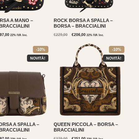
RSA A MANO –
ROCK BORSA A SPALLA –
BRACCIALINI
BORSA – BRACCIALINI
Il
Il
Il
97,00
€
229,00
€
206,00
22% IVA Inc.
22% IVA Inc.
ezzo
prezzo
prezzo
prezzo
iginale
attuale
originale
attuale
-10%
-10%
a:
è:
era:
è:
19,00.
€197,00.
€229,00.
€206,00.
NOVITÀ!
NOVITÀ!
RSA A SPALLA –
QUEEN PICCOLA – BORSA –
BRACCIALINI
BRACCIALINI
Il
Il
Il
97,00
€
279,00
€
251,00
22% IVA Inc.
22% IVA Inc.