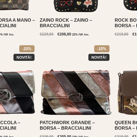
RSA A MANO –
ZAINO ROCK – ZAINO –
ROCK BO
IALINI
BRACCIALINI
BORSA – 
Il
Il
Il
€
229,00
€
206,00
€
219,00
€
1
2% IVA Inc.
22% IVA Inc.
ezzo
prezzo
prezzo
pr
tuale
originale
attuale
or
-10%
-10%
era:
è:
er
51,00.
€229,00.
€206,00.
€2
NOVITÀ!
NOVITÀ!
CCOLA –
PATCHWORK GRANDE –
QUEEN BO
IALINI
BORSA – BRACCIALINI
BORSA – 
Il
Il
Il
€
339,00
€
305,00
€
219,00
€
1
2% IVA Inc.
22% IVA Inc.