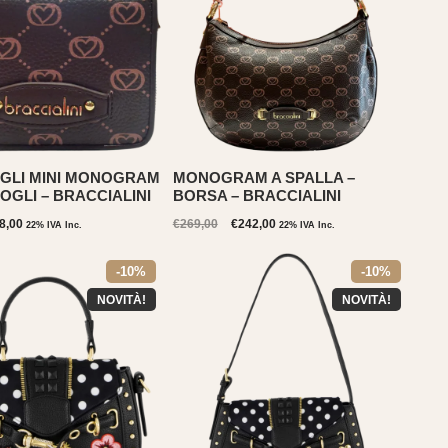
GLI MINI MONOGRAM
MONOGRAM A SPALLA –
OGLI – BRACCIALINI
BORSA – BRACCIALINI
Il
Il
Il
8,00
€
269,00
€
242,00
22% IVA Inc.
22% IVA Inc.
ezzo
prezzo
prezzo
prezzo
iginale
attuale
originale
attuale
-10%
-10%
a:
è:
era:
è:
09,00.
€98,00.
€269,00.
€242,00.
NOVITÀ!
NOVITÀ!