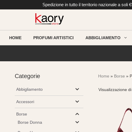
Vai
Spedizione in tutto il territorio nazionale a so
al
contenuto
HOME
PROFUMI ARTISTICI
ABBIGLIAMENTO
Categorie
Home
»
Borse
» P
Abbigliamento
Visualizzazione di 
Accessori
Borse
Borse Donna