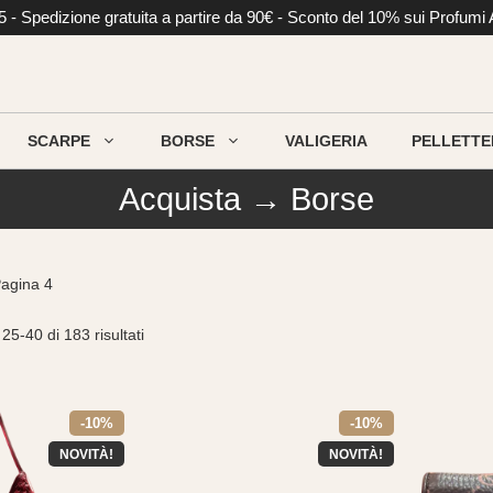
li €5 - Spedizione gratuita a partire da 90€ - Sconto del 10% sui Profumi
SCARPE
BORSE
VALIGERIA
PELLETTE
Acquista → Borse
agina 4
25-40 di 183 risultati
-10%
-10%
NOVITÀ!
NOVITÀ!