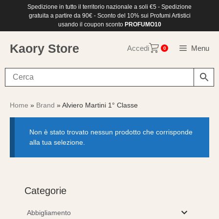
Vai
Spedizione in tutto il territorio nazionale a soli €5 - Spedizione
al
gratuita a partire da 90€ - Sconto del 10% sui Profumi Artistici
contenuto
usando il coupon sconto
PROFUMO10
Kaory Store
Accedi
Menu
0
Home
»
Brand
» Alviero Martini 1° Classe
Non è stato trovato nessun prodotto che corrisponde
alla tua selezione.
Categorie
Abbigliamento