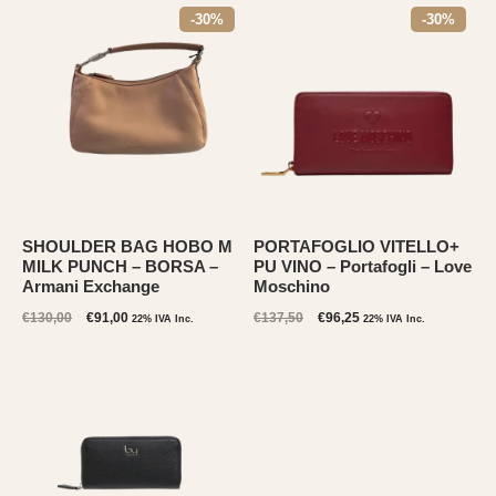
-30%
-30%
SHOULDER BAG HOBO M
PORTAFOGLIO VITELLO+
MILK PUNCH – BORSA –
PU VINO – Portafogli – Love
Armani Exchange
Moschino
Il
Il
Il
Il
€
130,00
€
91,00
€
137,50
€
96,25
22% IVA Inc.
22% IVA Inc.
prezzo
prezzo
prezzo
prezzo
originale
attuale
originale
attuale
era:
è:
era:
è:
€130,00.
€91,00.
€137,50.
€96,25.