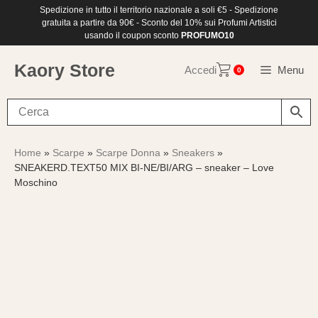
Vai
Spedizione in tutto il territorio nazionale a soli €5 - Spedizione
al
gratuita a partire da 90€ - Sconto del 10% sui Profumi Artistici
contenuto
usando il coupon sconto
PROFUMO10
Kaory Store
Accedi
Menu
0
Home
»
Scarpe
»
Scarpe Donna
»
Sneakers
»
SNEAKERD.TEXT50 MIX BI-NE/BI/ARG – sneaker – Love
Moschino