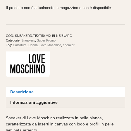
Il prodotto non è attualmente in magazzino e non è disponibile.
COD:
SNEAKERD.TEXT50 MIX BI-NE/BI/ARG
Categorie:
Sneakers
,
Super Promo
Tag:
Calzature
,
Donna
,
Love Moschino
,
sneaker
Descrizione
Informazioni aggiuntive
Sneaker di Love Moschino realizzata in pelle bianca,
caratterizzata da inserti in canvas con logo e profili in pelle
laminata argento.