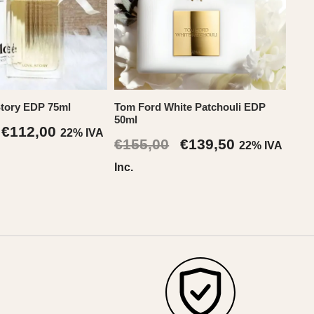
Story EDP 75ml
Tom Ford White Patchouli EDP
50ml
Il
Il
€
112,00
22% IVA
Il
Il
€
155,00
€
139,50
22% IVA
prezzo
prezzo
prezzo
prezzo
Inc.
originale
attuale
originale
attuale
era:
è:
era:
è:
€140,00.
€112,00.
€155,00.
€139,50.