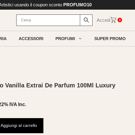
 Artistici usando il coupon sconto
PROFUMO10
Accedi
0
RIA
ACCESSORI
PROFUMI
SUPER PROMO
o Vanilla Extrai De Parfum 100Ml Luxury
22% IVA Inc.
rezzo
ttuale
Aggiungi al carrello
: