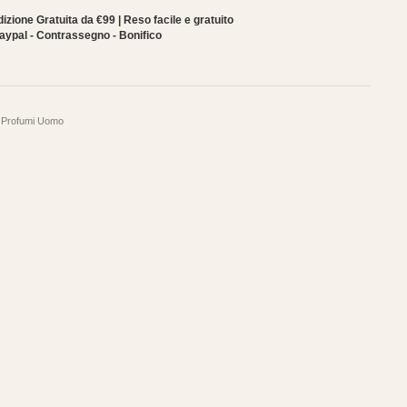
153,00.
zione Gratuita da €99 | Reso facile e gratuito
aypal - Contrassegno - Bonifico
,
Profumi Uomo