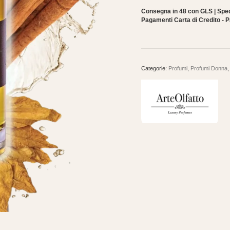
€170,00.
€
Vanilla
Consegna in 48 con GLS | Spedi
Pagamenti Carta di Credito - P
Extrai
De
Parfum
100Ml
Luxury
Categorie:
Profumi
,
Profumi Donna
Perfumes
quantità