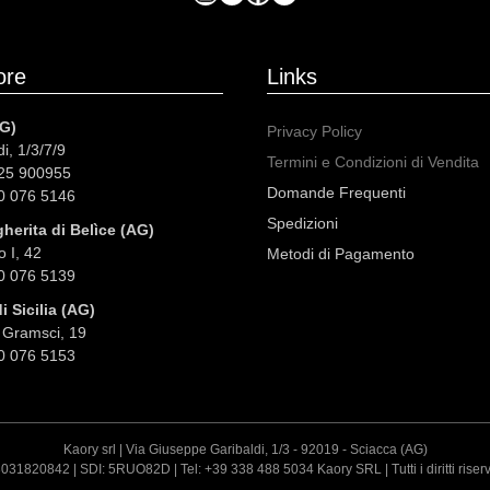
ore
Links
G)
Privacy Policy
i, 1/3/7/9
Termini e Condizioni di Vendita
925 900955
Domande Frequenti
50 076 5146
Spedizioni
herita di Belìce (AG)
 I, 42
Metodi di Pagamento
50 076 5139
 Sicilia (AG)
 Gramsci, 19
50 076 5153
Kaory srl | Via Giuseppe Garibaldi, 1/3 - 92019 - Sciacca (AG)
3031820842 | SDI: 5RUO82D | Tel: +39 338 488 5034 Kaory SRL | Tutti i diritti riser