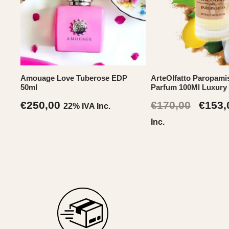
Amouage Love Tuberose EDP
ArteOlfatto Paropamis
50ml
Parfum 100Ml Luxury
Il
€
250,00
€
170,00
€
153,
22% IVA Inc.
prezz
Inc.
origin
era:
€170,