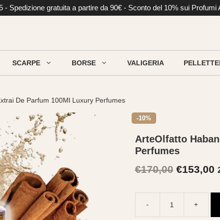
li €5 - Spedizione gratuita a partire da 90€ - Sconto del 10% sui Profumi
SCARPE
BORSE
VALIGERIA
PELLETTE
 Extrai De Parfum 100Ml Luxury Perfumes
-10%
ArteOlfatto Haban
Perfumes
Il
Il
€
170,00
€
153,00
prezzo
p
originale
a
-
+
ArteOlfatto
era:
è
Habano