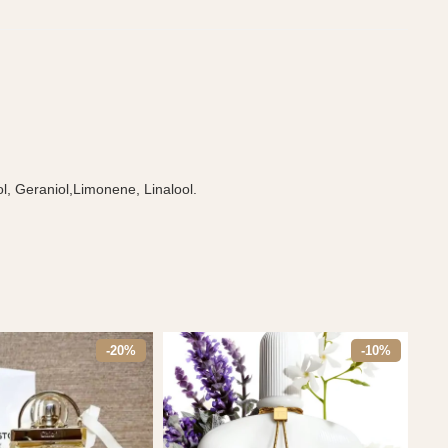
, Geraniol,Limonene, Linalool.
-20%
-10%