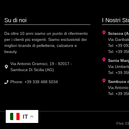
Su di noi
I Nostri St
Da oltre 10 anni siamo un punto di riferimento
Sciacca (A
per i clienti più esigenti. Siamo esclusivisti dei
Via Garibald
migliori brands di pelletteria, calzature e
Tel. +39 0
beauty.
Tel. +39 3
Santa Marg
Via Antonio Gramsci, 19 - 92017 -
Via Umberto
Sambuca Di Sicilia (AG)
Tel. +39 3
Sambuca di
Phone: +39 338 488 5034
Via Antonio
Tel. +39 3
IT
P.Iva: 0