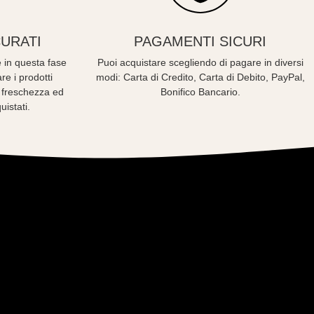
URATI
PAGAMENTI SICURI
 in questa fase
Puoi acquistare scegliendo di pagare in diversi
re i prodotti
modi: Carta di Credito, Carta di Debito, PayPal,
o freschezza ed
Bonifico Bancario.
uistati.