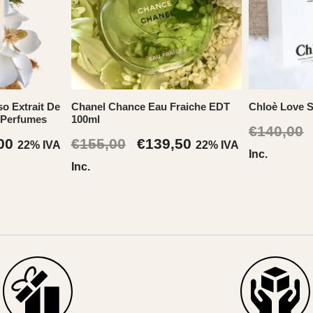
o Extrait De
Chanel Chance Eau Fraiche EDT
Chloè Love 
 Perfumes
100ml
€
140,00
Il
Il
Il
00
€
155,00
€
139,50
22% IVA
22% IVA
Inc.
o
prezzo
prezzo
prezzo
Inc.
ale
attuale
originale
attuale
è:
era:
è:
00.
€153,00.
€155,00.
€139,50.