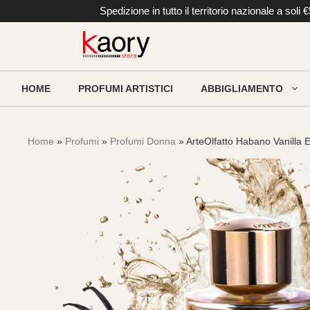
Vai
Spedizione in tutto il territorio nazionale a so
al
contenuto
HOME
PROFUMI ARTISTICI
ABBIGLIAMENTO
Home
»
Profumi
»
Profumi Donna
» ArteOlfatto Habano Vanilla